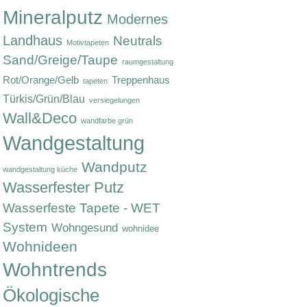
Mineralputz
Modernes
Landhaus
Neutrals
Motivtapeten
Sand/Greige/Taupe
raumgestaltung
Rot/Orange/Gelb
Treppenhaus
tapeten
Türkis/Grün/Blau
versiegelungen
Wall&Deco
wandfarbe grün
Wandgestaltung
Wandputz
wandgestaltung küche
Wasserfester Putz
Wasserfeste Tapete - WET
System
Wohngesund
wohnidee
Wohnideen
Wohntrends
Ökologische