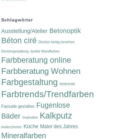
Schlagwörter
Betonoptik
Ausstellung/Atelier
Béton ciré
Decken farbig streichen
Deckengestaltung
dunkle Wandfarben
Farbberatung online
Farbberatung Wohnen
Farbgestaltung
farbtrends
Farbtrends/Trendfarben
Fugenlose
Fassade gestalten
Kalkputz
Bäder
Inspiration
Küche
Maler des Jahres
kinderzimmer
Mineralfarben