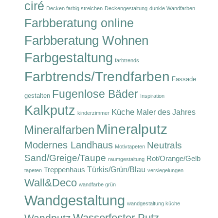
ciré
Decken farbig streichen
Deckengestaltung
dunkle Wandfarben
Farbberatung online
Farbberatung Wohnen
Farbgestaltung
farbtrends
Farbtrends/Trendfarben
Fassade
Fugenlose Bäder
gestalten
Inspiration
Kalkputz
Küche
Maler des Jahres
kinderzimmer
Mineralputz
Mineralfarben
Modernes Landhaus
Neutrals
Motivtapeten
Sand/Greige/Taupe
Rot/Orange/Gelb
raumgestaltung
Türkis/Grün/Blau
Treppenhaus
tapeten
versiegelungen
Wall&Deco
wandfarbe grün
Wandgestaltung
wandgestaltung küche
Wasserfester Putz
Wandputz