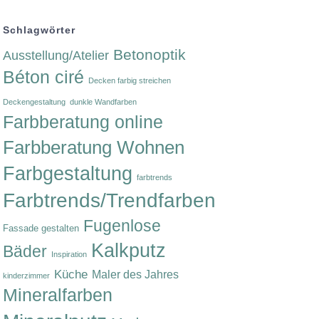
Schlagwörter
Betonoptik
Ausstellung/Atelier
Béton ciré
Decken farbig streichen
Deckengestaltung
dunkle Wandfarben
Farbberatung online
Farbberatung Wohnen
Farbgestaltung
farbtrends
Farbtrends/Trendfarben
Fugenlose
Fassade gestalten
Kalkputz
Bäder
Inspiration
Küche
Maler des Jahres
kinderzimmer
Mineralfarben