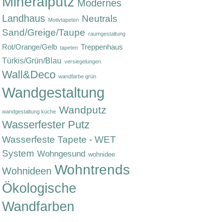
Mineralputz
Modernes
Landhaus
Neutrals
Motivtapeten
Sand/Greige/Taupe
raumgestaltung
Rot/Orange/Gelb
Treppenhaus
tapeten
Türkis/Grün/Blau
versiegelungen
Wall&Deco
wandfarbe grün
Wandgestaltung
Wandputz
wandgestaltung küche
Wasserfester Putz
Wasserfeste Tapete - WET
System
Wohngesund
wohnidee
Wohntrends
Wohnideen
Ökologische
Wandfarben