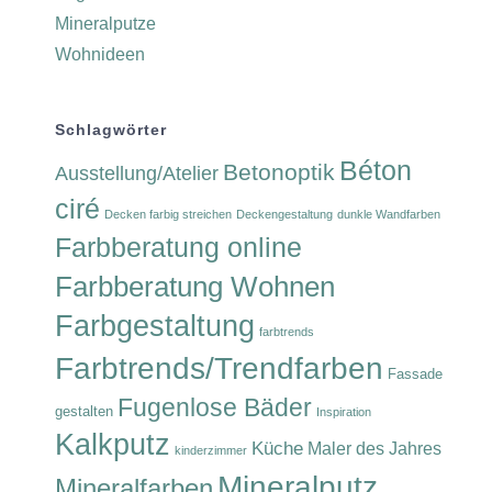
Mineralputze
Wohnideen
Schlagwörter
Béton
Betonoptik
Ausstellung/Atelier
ciré
Decken farbig streichen
Deckengestaltung
dunkle Wandfarben
Farbberatung online
Farbberatung Wohnen
Farbgestaltung
farbtrends
Farbtrends/Trendfarben
Fassade
Fugenlose Bäder
gestalten
Inspiration
Kalkputz
Küche
Maler des Jahres
kinderzimmer
Mineralputz
Mineralfarben