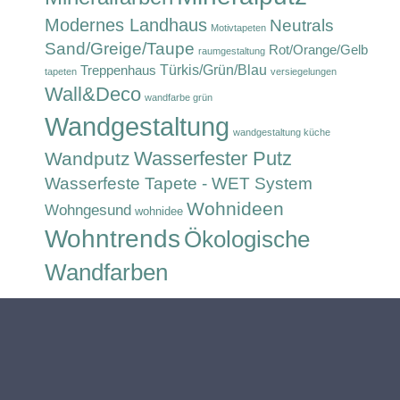
Modernes Landhaus
Neutrals
Motivtapeten
Sand/Greige/Taupe
Rot/Orange/Gelb
raumgestaltung
Türkis/Grün/Blau
Treppenhaus
tapeten
versiegelungen
Wall&Deco
wandfarbe grün
Wandgestaltung
wandgestaltung küche
Wasserfester Putz
Wandputz
Wasserfeste Tapete - WET System
Wohnideen
Wohngesund
wohnidee
Wohntrends
Ökologische
Wandfarben