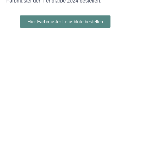
Farbmuster der Trendfarbe 2024 bestellen:
Hier Farbmuster Lotusblüte bestellen