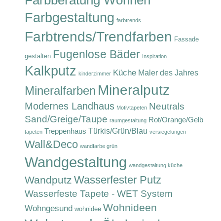
Farbberatung Wohnen
Farbgestaltung
farbtrends
Farbtrends/Trendfarben
Fassade
Fugenlose Bäder
gestalten
Inspiration
Kalkputz
Küche
Maler des Jahres
kinderzimmer
Mineralputz
Mineralfarben
Modernes Landhaus
Neutrals
Motivtapeten
Sand/Greige/Taupe
Rot/Orange/Gelb
raumgestaltung
Türkis/Grün/Blau
Treppenhaus
tapeten
versiegelungen
Wall&Deco
wandfarbe grün
Wandgestaltung
wandgestaltung küche
Wasserfester Putz
Wandputz
Wasserfeste Tapete - WET System
Wohnideen
Wohngesund
wohnidee