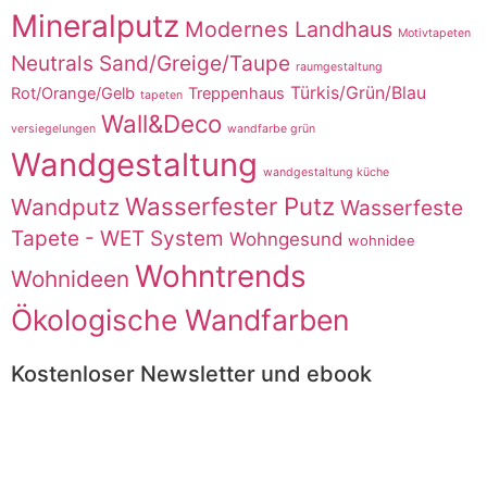
Mineralputz
Modernes Landhaus
Motivtapeten
Neutrals Sand/Greige/Taupe
raumgestaltung
Türkis/Grün/Blau
Rot/Orange/Gelb
Treppenhaus
tapeten
Wall&Deco
versiegelungen
wandfarbe grün
Wandgestaltung
wandgestaltung küche
Wasserfester Putz
Wandputz
Wasserfeste
Tapete - WET System
Wohngesund
wohnidee
Wohntrends
Wohnideen
Ökologische Wandfarben
Kostenloser Newsletter und ebook