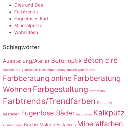
Dies und Das
Farbtrends
Fugenloses Bad
Mineralputze
Wohnideen
Schlagwörter
Béton ciré
Betonoptik
Ausstellung/Atelier
Decken farbig streichen
Deckengestaltung
dunkle Wandfarben
Farbberatung online
Farbberatung
Farbgestaltung
Wohnen
farbtrends
Farbtrends/Trendfarben
Fassade
Kalkputz
Fugenlose Bäder
gestalten
Inspiration
Mineralfarben
Küche
Maler des Jahres
kinderzimmer