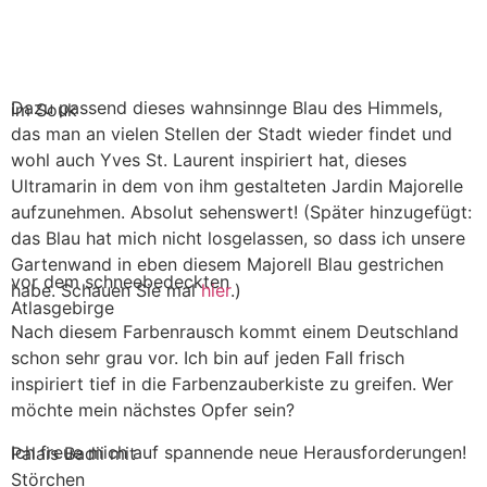
Dazu passend dieses wahnsinnge Blau des Himmels,
im Souk
das man an vielen Stellen der Stadt wieder findet und
wohl auch Yves St. Laurent inspiriert hat, dieses
Ultramarin in dem von ihm gestalteten Jardin Majorelle
aufzunehmen. Absolut sehenswert! (Später hinzugefügt:
das Blau hat mich nicht losgelassen, so dass ich unsere
Gartenwand in eben diesem Majorell Blau gestrichen
vor dem schneebedeckten
habe. Schauen Sie mal
hier
.)
Atlasgebirge
Nach diesem Farbenrausch kommt einem Deutschland
schon sehr grau vor. Ich bin auf jeden Fall frisch
inspiriert tief in die Farbenzauberkiste zu greifen. Wer
möchte mein nächstes Opfer sein?
Ich freue mich auf spannende neue Herausforderungen!
Palais Badii mit
Störchen