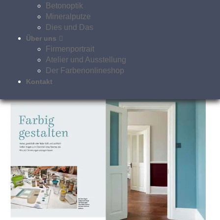
gibt es nun auch den Ableger „Landlust Zuhaus“ und vor
Betonoptik
kurzem sprach mich eine Redakteurin an, ob ich als
Mineralputze
Farbexpertin sie bei einem Beitrag zum Thema „Farbig
Dies und Das
gestalten“ unterstützen könnte. Das habe ich natürlich
Über uns
gerne gemacht und hier können Sie nun lesen, was auch
Firmenportrait
noch in Zusammenarbeit mit anderen Experten dabei
Atelier und Ausstellung
herausgekommen ist.
Der Farbenonlineshop
Kontakt