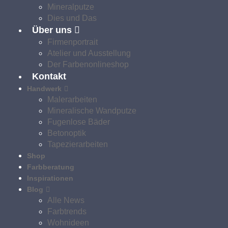
Mineralputze
Dies und Das
Über uns
Firmenportrait
Atelier und Ausstellung
Der Farbenonlineshop
Kontakt
Handwerk
Malerarbeiten
Mineralische Wandputze
Fugenlose Bäder
Betonoptik
Tapezierarbeiten
Shop
Farbberatung
Inspirationen
Blog
Alle News
Die wirklich wunderschöne Zeitschrift „Landlust“ kennen
Farbtrends
wahrscheinlich die meisten von Ihnen. Seit einiger Zeit
Wohnideen