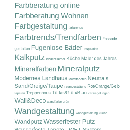
Farbberatung online
Farbberatung Wohnen
Farbgestaltung
farbtrends
Farbtrends/Trendfarben
Fassade
Fugenlose Bäder
gestalten
Inspiration
Kalkputz
Küche
Maler des Jahres
kinderzimmer
Mineralputz
Mineralfarben
Modernes Landhaus
Neutrals
Motivtapeten
Sand/Greige/Taupe
Rot/Orange/Gelb
raumgestaltung
Türkis/Grün/Blau
Treppenhaus
tapeten
versiegelungen
Wall&Deco
wandfarbe grün
Wandgestaltung
wandgestaltung küche
Wasserfester Putz
Wandputz
Wasserfeste Tapete - WET System