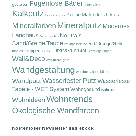
Fugenlose Bäder
gestalten
Inspiration
Kalkputz
Küche
Maler des Jahres
kinderzimmer
Mineralputz
Mineralfarben
Modernes
Landhaus
Neutrals
Motivtapeten
Sand/Greige/Taupe
Rot/Orange/Gelb
raumgestaltung
Türkis/Grün/Blau
Treppenhaus
tapeten
versiegelungen
Wall&Deco
wandfarbe grün
Wandgestaltung
wandgestaltung küche
Wasserfester Putz
Wandputz
Wasserfeste
Tapete - WET System
Wohngesund
wohnidee
Wohntrends
Wohnideen
Ökologische Wandfarben
Kostenloser Newsletter und ebook