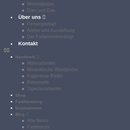
Mineralputze
Dies und Das
Über uns
Firmenportrait
Atelier und Ausstellung
Der Farbenonlineshop
Kontakt
Handwerk
Malerarbeiten
Mineralische Wandputze
Fugenlose Bäder
Betonoptik
Tapezierarbeiten
Shop
Farbberatung
Inspirationen
Blog
Alle News
Farbtrends