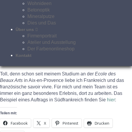
Wohnideen
Betonoptik
Mineralputze
Malerarbeiten auch in Südfrankreich
Dies und Das
Über uns
Firmenportrait
Die Riviera-Zeitung – Presseorgan für alle Exil-Deutschen in
Atelier und Ausstellung
Südfrankreich – berichtet in ihrer Oktober-Ausgabe über uns.
Der Farbenonlineshop
„VerWANDlung: Deutsche Malerfirma bringt Farbe ins Spiel“.
Kontakt
Hier der
link
zum Interview
Toll, denn schon seit meinem Studium an der
Ecole des
Beaux Arts
in Aix-en-Provence liebe ich Frankreich und das
französische savoir vivre. Für mich und mein Team ist es
immer ein ganz besonderes Erlebnis, dort zu arbeiten. Das
Beispiel eines Auftrags in Südfrankreich finden Sie
hier
:
Teilen mit:
Facebook
X
Pinterest
Drucken