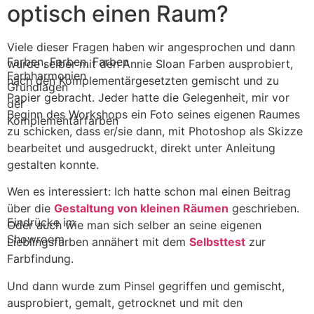
optisch einen Raum?
Viele dieser Fragen haben wir angesprochen und dann
Farben, Farben, Farben
wurde selber mit den Annie Sloan Farben ausprobiert,
Farbharmonien
nach den Komplementärgesetzten gemischt und zu
Grundlagen
Papier gebracht. Jeder hatte die Gelegenheit, mir vor
der
Beginn des Workshops ein Foto seines eigenen Raumes
Komplementärfarben
zu schicken, dass er/sie dann, mit Photoshop als Skizze
bearbeitet und ausgedruckt, direkt unter Anleitung
gestalten konnte.
Wen es interessiert: Ich hatte schon mal einen Beitrag
über die
Gestaltung von kleinen Räumen
geschrieben.
Eindrücke im
Oder auch wie man sich selber an seine eigenen
Showroom
Lieblingsfarben annähert mit dem
Selbsttest
zur
Farbfindung.
Und dann wurde zum Pinsel gegriffen und gemischt,
ausprobiert, gemalt, getrocknet und mit den