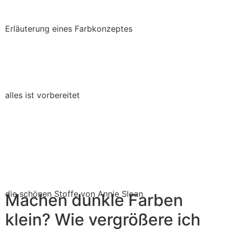
Erläuterung eines Farbkonzeptes
alles ist vorbereitet
die schönen Stoffe von Annie Sloan
Machen dunkle Farben
klein? Wie vergrößere ich