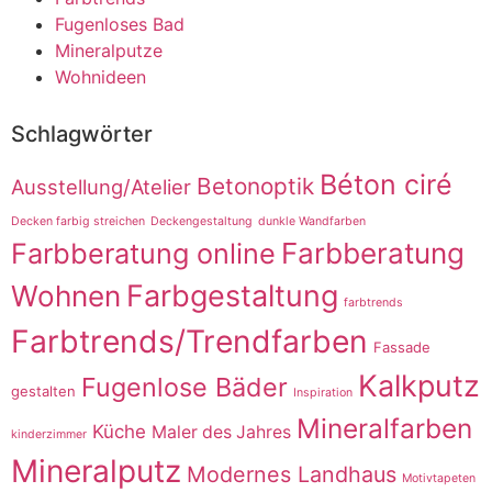
Fugenloses Bad
Mineralputze
Wohnideen
Schlagwörter
Béton ciré
Betonoptik
Ausstellung/Atelier
Decken farbig streichen
Deckengestaltung
dunkle Wandfarben
Farbberatung online
Farbberatung
Farbgestaltung
Wohnen
farbtrends
Farbtrends/Trendfarben
Fassade
Kalkputz
Fugenlose Bäder
gestalten
Inspiration
Mineralfarben
Küche
Maler des Jahres
kinderzimmer
Mineralputz
Modernes Landhaus
Motivtapeten