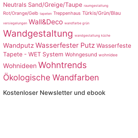
Neutrals Sand/Greige/Taupe
raumgestaltung
Türkis/Grün/Blau
Rot/Orange/Gelb
Treppenhaus
tapeten
Wall&Deco
versiegelungen
wandfarbe grün
Wandgestaltung
wandgestaltung küche
Wasserfester Putz
Wandputz
Wasserfeste
Tapete - WET System
Wohngesund
wohnidee
Wohntrends
Wohnideen
Ökologische Wandfarben
Kostenloser Newsletter und ebook