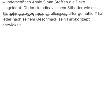
wunderschönen Annie Sloan Stoffen die Deko
eingeklebt. Ob im skandinavischem Stil oder wie ein
Teilnehmer sagte: „es darf alles sei außer gemütlich“ hat
die schönen Stoffe von Annie Sloan
jeder nach seinem Geschmack sein Farbkonzept
entwickelt.