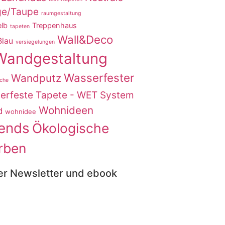
ge/Taupe
raumgestaltung
lb
Treppenhaus
tapeten
Wall&Deco
Blau
versiegelungen
Wandgestaltung
Wasserfester
Wandputz
che
erfeste Tapete - WET System
Wohnideen
d
wohnidee
ends
Ökologische
rben
er Newsletter und ebook