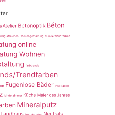
een
ter
Béton
Betonoptik
/Atelier
rbig streichen
Deckengestaltung
dunkle Wandfarben
atung online
ratung Wohnen
taltung
farbtrends
ends/Trendfarben
Fugenlose Bäder
ten
Inspiration
z
Küche
Maler des Jahres
kinderzimmer
Mineralputz
arben
 Landhaus
Neutrals
Motivtapeten