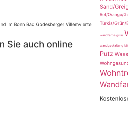
Sand/Grei
Rot/Orange/Ge
Türkis/Grün/
and im Bonn Bad Godesberger Villemviertel
wandfarbe grün
n Sie auch online
wandgestaltung kü
Putz
Wass
Wohngesun
Wohntr
Wandfa
Kostenlos