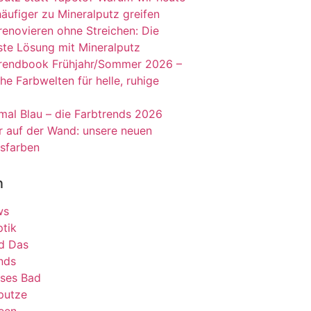
äufiger zu Mineralputz greifen
enovieren ohne Streichen: Die
ste Lösung mit Mineralputz
rendbook Frühjahr/Sommer 2026 –
he Farbwelten für helle, ruhige
mal Blau – die Farbtrends 2026
auf der Wand: unsere neuen
gsfarben
n
ws
tik
d Das
nds
ses Bad
putze