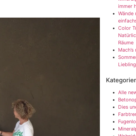
immer h
Wände r
einfach
Color T
Natürlic
Räume
Mach’s 
Sommer 
Lieblin
Kategorie
Alle ne
Betonop
Dies un
Farbtre
Fugenlo
Mineral