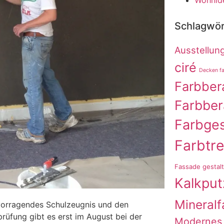
Wohnid
Schlagwör
Ausstellung
ciré
Decken fa
Farbber
Farbbe
Farbges
Farbtr
Fassade gestal
Kalkput
Mineralf
ervorragendes Schulzeugnis und den
rüfung gibt es erst im August bei der
Modernes