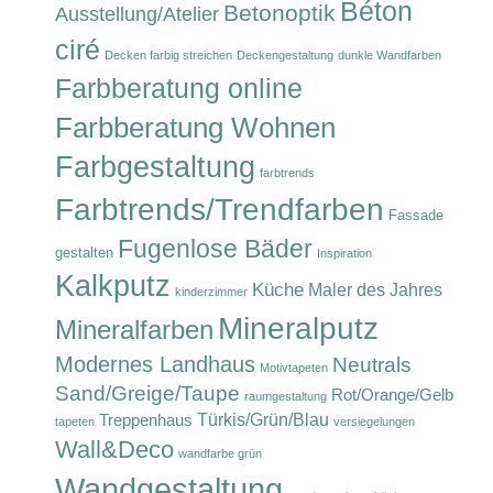
Béton
Betonoptik
Ausstellung/Atelier
ciré
Decken farbig streichen
Deckengestaltung
dunkle Wandfarben
Farbberatung online
Farbberatung Wohnen
Farbgestaltung
farbtrends
Farbtrends/Trendfarben
Fassade
Fugenlose Bäder
gestalten
Inspiration
Kalkputz
Küche
Maler des Jahres
kinderzimmer
Mineralputz
Mineralfarben
Modernes Landhaus
Neutrals
Motivtapeten
Sand/Greige/Taupe
Rot/Orange/Gelb
raumgestaltung
Türkis/Grün/Blau
Treppenhaus
tapeten
versiegelungen
Wall&Deco
wandfarbe grün
Wandgestaltung