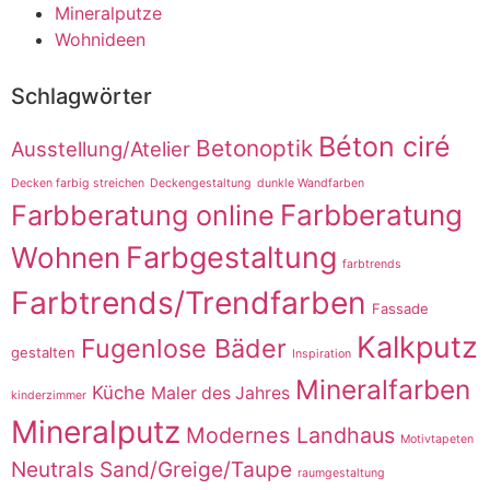
Mineralputze
Wohnideen
Schlagwörter
Béton ciré
Betonoptik
Ausstellung/Atelier
Decken farbig streichen
Deckengestaltung
dunkle Wandfarben
Farbberatung online
Farbberatung
Farbgestaltung
Wohnen
farbtrends
Farbtrends/Trendfarben
Fassade
Kalkputz
Fugenlose Bäder
gestalten
Inspiration
Mineralfarben
Küche
Maler des Jahres
kinderzimmer
Mineralputz
Modernes Landhaus
Motivtapeten
Neutrals Sand/Greige/Taupe
raumgestaltung