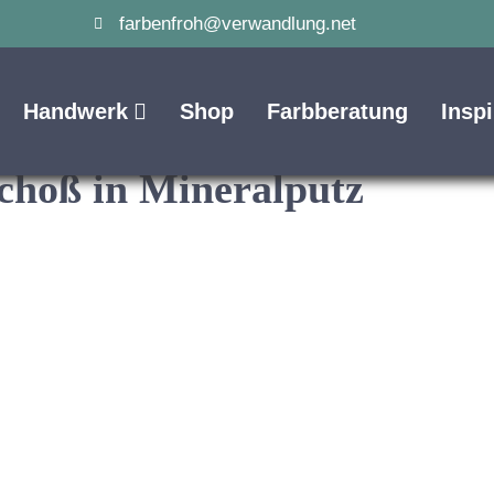
farbenfroh@verwandlung.net
Handwerk
Shop
Farbberatung
Insp
choß in Mineralputz