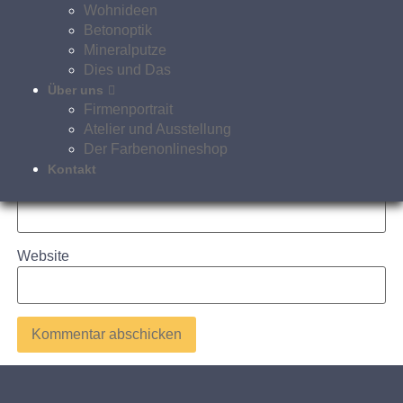
Wohnideen
Betonoptik
Mineralputze
Dies und Das
Über uns
Firmenportrait
Name
*
Atelier und Ausstellung
Der Farbenonlineshop
Kontakt
E-Mail-Adresse
*
Website